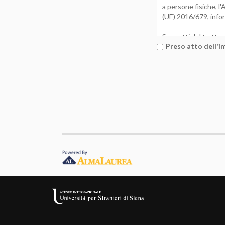
a persone fisiche, l
(UE) 2016/679, info
Soggetti del tratta
Preso atto dell'in
Titolare del 
il Responsabil
contattato all
Finalità, base giurid
i dati sono tr
il conferiment
mancato confer
i dati conferi
necessari all
richiesta di a
Destinatari o categor
per la fornitu
soggetti: il 
Esercizio dei diritti 
può esercitare 
chiedere al ti
opposizione al 