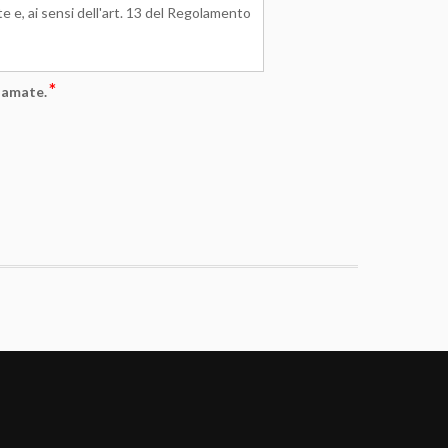
 e, ai sensi dell'art. 13 del Regolamento
*
hiamate.
strasi.it/1/492/Privacy.htm
, può essere
richiesto;
 di assistenza, ragion per cui il loro
rirLe tale servizio;
(UE) 2016/679, in quanto strettamente
nte necessario all'espletamento della
usura della pratica di assistenza.
i i seguenti soggetti o categorie di
el trattamento.
ei dati personali, tra cui il diritto di
zione degli stessi, la limitazione o
iti di cui agli artt. 15-21 del